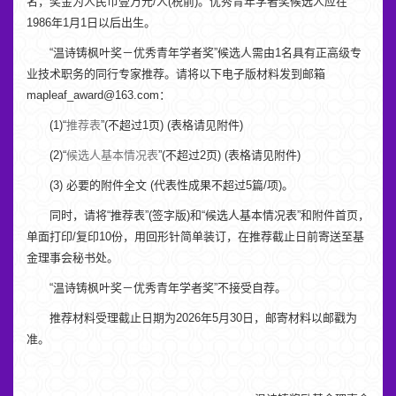
名，奖金为人民币壹万元/人(税前)。优秀青年学者奖候选人应在
1986年1月1日以后出生。
“温诗铸枫叶奖－优秀青年学者奖”候选人需由1名具有正高级专
业技术职务的同行专家推荐。请将以下电子版材料发到邮箱
mapleaf_award@163.com：
(1)“
推荐表
”(不超过1页) (表格请见附件)
(2)“
候选人基本情况表
”(不超过2页) (表格请见附件)
(3) 必要的附件全文 (代表性成果不超过5篇/项)。
同时，请将“推荐表”(签字版)和“候选人基本情况表”和附件首页，
单面打印/复印10份，用回形针简单装订，在推荐截止日前寄送至基
金理事会秘书处。
“温诗铸枫叶奖－优秀青年学者奖”不接受自荐。
推荐材料受理截止日期为2026年5月30日，邮寄材料以邮戳为
准。