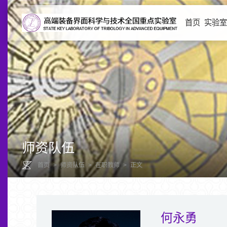
首页
实验
师资队伍
首页
>
师资队伍
>
在职教师
>
正文
何永勇