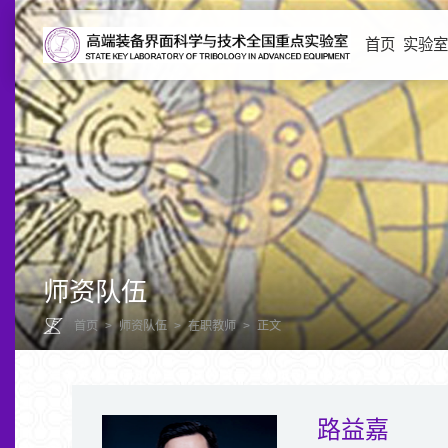
首页
实验
师资队伍
首页
>
师资队伍
>
在职教师
>
正文
路益嘉