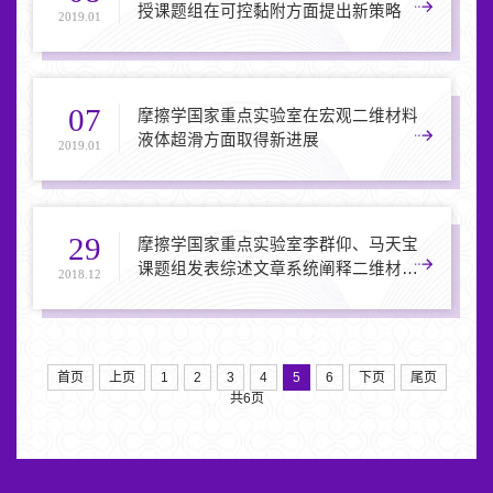
授课题组在可控黏附方面提出新策略
2019.01
07
摩擦学国家重点实验室在宏观二维材料
液体超滑方面取得新进展
2019.01
29
摩擦学国家重点实验室李群仰、马天宝
课题组发表综述文章系统阐释二维材料
2018.12
的摩擦学特性、调控策略及应用前景
首页
上页
1
2
3
4
5
6
下页
尾页
共6页