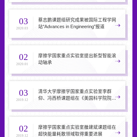
刊封面
03
蔡志鹏课题组研究成果被国际工程学网
站“Advances in Engineering”报道
2020.03
02
摩擦学国家重点实验室提出新型智能滚
动轴承
2020.01
03
清华大学摩擦学国家重点实验室李群
仰、冯西桥课题组在《美国科学院院
2019.12
刊》（PNAS）发文揭示二维材料表面
摩擦的应变调控机理
02
摩擦学国家重点实验室雒建斌课题组在
超快能量耗散领域取得重要进展
2019.12