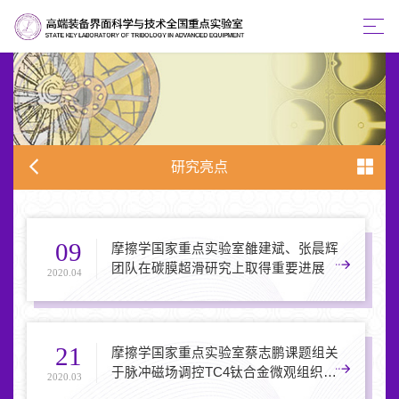
研究亮点
09
摩擦学国家重点实验室雒建斌、张晨辉
团队在碳膜超滑研究上取得重要进展
2020.04
21
摩擦学国家重点实验室蔡志鹏课题组关
于脉冲磁场调控TC4钛合金微观组织的
2020.03
研究被选为《金属学报》钛合金虚拟专