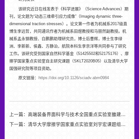
该研究近日在线发表于《科学进展》（Science Advances）期
刊，论文题为“动态三维牵引应力成像”（Imaging dynamic three-
dimensional traction stresses）。论文第一作者为机械系2017级直
博生李远哲，共同通讯作者为机械系田煜教授和马丽然副教授。机
械系孟永钢教授、白鹏鹏助理研究员，博士后曹辉，博士生李绿
洲、李新新、侯鑫、方静泊，航院本科生李京洋等共同参与了研究
工作。该研究受到国家自然科学基金（51425502和52175176）、摩
擦学国家重点实验室自主研究课题（SKLT2020B05）以及清华大学
国强研究院等项目资助。
原文链接：
https://doi.org/10.1126/sciadv.abm0984
上一篇：
高端装备界面科学与技术全国重点实验室雒建斌、刘大猛课题组在超快能量耗散领域取得重要进展
下一篇：
清华大学摩擦学国家重点实验室刘宇宏课题组揭示金属有机框架的表面结构与超滑性能间的构效关系