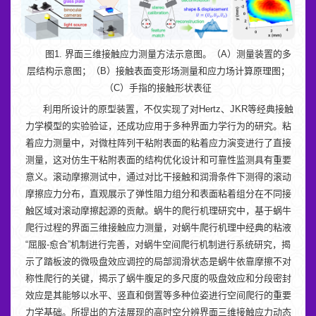
图1. 界面三维接触应力测量方法示意图。（A）测量装置的多
层结构示意图；（B）接触表面变形场测量和应力场计算原理图；
（C）手指的接触形状表征
利用所设计的原型装置，不仅实现了对Hertz、JKR等经典接触
力学模型的实验验证，还成功应用于多种界面力学行为的研究。粘
着应力测量中，对微柱阵列干粘附表面的粘着应力演变进行了直接
测量，这对仿生干粘附表面的结构优化设计和可靠性监测具有重要
意义。滚动摩擦测试中，通过对比干接触和润滑条件下测得的滚动
摩擦应力分布，直观展示了弹性阻力组分和表面粘着组分在不同接
触区域对滚动摩擦起源的贡献。蜗牛的爬行机理研究中，基于蜗牛
爬行过程的界面三维接触应力测量，对蜗牛爬行机理中经典的粘液
“屈服-愈合”机制进行完善，对蜗牛空间爬行机制进行系统研究，揭
示了踏板波的微吸盘效应调控的局部润滑状态是蜗牛依靠摩擦不对
称性爬行的关键，揭示了蜗牛腹足的多尺度的吸盘效应和分段密封
效应是其能够以水平、竖直和倒置等多种位姿进行空间爬行的重要
力学基础。所提出的方法展现的高时空分辨界面三维接触应力动态