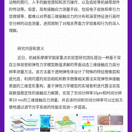
动物的爬行、人手的触觉感知和灵巧操作，以及齿轮等机械零部件
的传动等。但是，现有接触应力测量手段，包括电子皮肤和牵引力
显微镜等，都难以对界面三维接触应力的分布和演变特征进行高时
空分辨的动态测量，进而限制了对相关界面力学现象和行为的深入
理解。
研究内容和意义
近日，机械系摩擦学国家重点实验室研究团队提出一种基于双
目立体视觉和弹性力学模型数值求解的界面动态三维接触应力高分
辨率测量方法。该方法基于透明弹性体设计了特殊的特征图像层和
遮光层，利用内置的双目相机和数字图像相关算法实现弹性体接触
表面的三维变形重构，基于弹性力学模型的实域卷积迭代算法实现
高数值稳定性的接触应力解算，实现了空间分辨率10μm和时间分辨
率10 ms的三维接触应力测量，并且该时间和空间分辨率可以比较方
便地通过调节光学系统的性能实现进一步提高。