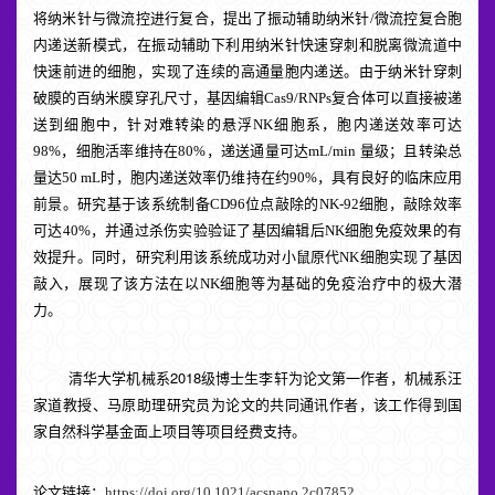
将纳米针与微
流控
进行复合，
提出了
振动辅助纳米针/微流控
复合胞
内递送新模式，
在振动辅助下利用纳米针快速穿刺和脱离微流道中
快速前进的细胞，实现了连续的高通量胞内递送。由于纳米针穿刺
破膜的百纳米膜穿孔尺寸，
基因编辑
Cas9/RNP
s复合体
可以直接被递
送到细胞中
，针对难转染的悬浮NK
细胞
系，
胞内递送效率
可达
98%，
细胞活率维持在
80%
，递送通量可达
mL/min 量级
；且
转染总
量达50 mL时，胞内递送效率仍维持在约90%
，
具有良好的
临床
应用
前景
。
研究
基于该系统
制备CD96
位点
敲除的NK-92细胞，敲除效率
可达40%，并通过杀伤实验验证了
基因编
辑后NK细胞免疫效果的有
效提升。同时，研究利用该系统成功对小鼠原代NK细胞实现了基因
敲入
，
展现了该方法在以NK细胞等为基础的免疫治疗中的极大潜
力。
2
018
清华大学机械系
级博士生李轩
为论文第一作者
，机械系汪
家道教授、马原助理研究员
为论文
的共同
通讯作者，
该
工作得到
国
家自然科学基金面上项目等
项目经费支持。
论文链接：
https://doi.org/10.1021/acsnano.2c07852