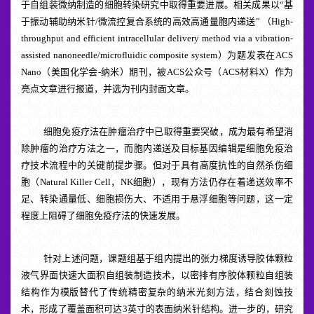
于自组装微纳制造的细胞转染研究中取得重要进展
。
相关成果以“
基
于
振动辅助纳米针/微流控
复合系统的
高效
高通量胞内递送
” （
High-
throughput and efficient intracellular delivery method via a vibration-
assisted nanoneedle/microfluidic composite system）为题发表在
ACS
Nano（
美国化学会-
纳米）
期刊
，被A
CS
公众号（A
CS
材料X）作为
亮点文章进行报道，并选为刊内封面文章。
细胞免疫疗法在肿瘤治疗中
已
取得重要突破，成为最有希望消
除肿瘤的治疗方法
之一，而胞内递送及目标基因编辑
是
细胞免疫治
疗技术流程
中的关键
前提
步骤
。但
对于具有高度抗性的
自然杀伤
细
胞
（
Natural Killer Cell
，
NK
细胞）
，现有方法仍存在着递送效率不
足、转染通量低、细胞损伤大、不适用于悬浮细胞等问题，
这一定
程度上
阻碍了细胞免疫疗法的快速
发展
。
针对上述问题，课题组
基于组内提出的张力梯度诱导
胶体颗粒
液气界面快速大面积自组装制造
技术
，
以密排有序胶体颗粒自组装
结构作为模版替代了传统精密复杂的纳米光刻方法，
结合刻蚀
技
术
，
形成了覆盖面积可达3英寸的
表面纳米针结构
。
进一步
的，研究